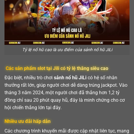
Tỷ lệ nổ hũ cao là ưu điểm của sảnh nổ hũ JiLi
Các sản phẩm slot tại Jili có tỷ lệ thắng siêu cao
Đặc biệt, nhiều trò chơi
sảnh nổ hũ JiLi
có hệ số nhân
thưởng rất lớn, giúp người chơi dễ dàng trúng jackpot. Vào
tháng 3 năm 2024, một người chơi đã thắng hơn 1,2 tỷ
đồng chỉ sau 20 phút quay hũ, đây là minh chứng cho cơ
hội chiến thắng lớn tại đây.
Nhiều ưu đãi hấp dẫn
Các chương trình khuyến mãi được cập nhật liên tục, mang