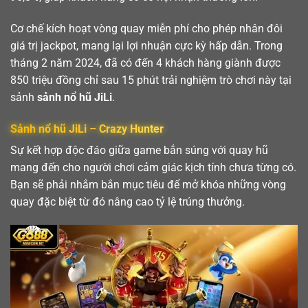
Cơ chế kích hoạt vòng quay miễn phí cho phép nhân đôi
giá trị jackpot, mang lại lợi nhuận cực kỳ hấp dẫn. Trong
tháng 2 năm 2024, đã có đến 4 khách hàng giành được
850 triệu đồng chỉ sau 15 phút trải nghiệm trò chơi này tại
sảnh
sảnh nổ hũ JiLi
.
Sảnh nổ hũ JiLi – Crazy Hunter
Sự kết hợp độc đáo giữa game bắn súng với quay hũ
mang đến cho người chơi cảm giác kịch tính chưa từng có.
Bạn sẽ phải nhắm bắn mục tiêu để mở khóa những vòng
quay đặc biệt từ đó nâng cao tỷ lệ trúng thưởng.