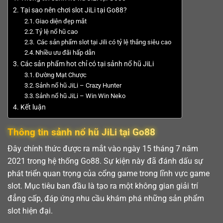
Tại sao nên chơi slot JiLi tại Go88?
Giao diện đẹp mắt
Tỷ lệ nổ hũ cao
Các sản phẩm slot tại Jili có tỷ lệ thắng siêu cao
Nhiều ưu đãi hấp dẫn
Các sản phẩm hot chỉ có tại sảnh nổ hũ JiLi
Đường Mạt Chược
Sảnh nổ hũ JiLi – Crazy Hunter
Sảnh nổ hũ JiLi – Win Win Neko
Kết luận
Thông tin sảnh nổ hũ JiLi tại Go88
Đây chính thức được ra mắt vào ngày 15 tháng 7 năm
2021 trong hệ thống Go88. Sự kiện này đã đánh dấu sự
phát triển quan trọng của cổng game trong lĩnh vực game
slot. Mục tiêu ban đầu là tạo ra một không gian giải trí
đẳng cấp, đáp ứng nhu cầu khám phá những sản phẩm
slot hiện đại.