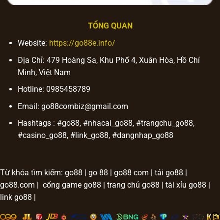
TỔNG QUAN
Website:
https://go88e.info/
Địa Chỉ: 479 Hoàng Sa, Khu Phố 4, Xuân Hòa, Hồ Chí
Minh, Việt Nam
Hotline: 0985458789
Email:
go88combiz@gmail.com
Hashtags : #go88, #nhacai_go88, #trangchu_go88,
#casino_go88, #link_go88, #dangnhap_go88
Từ khóa tìm kiếm: go88 | go 88 | go88 com | tải go88 |
go88.com | cổng game go88 | trang chủ go88 | tài xỉu go88 |
link go88 |