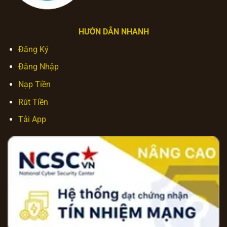
HƯỚN DẪN NHANH
Đăng Ký
Đăng Nhập
Nạp Tiền
Rút Tiền
Tải App