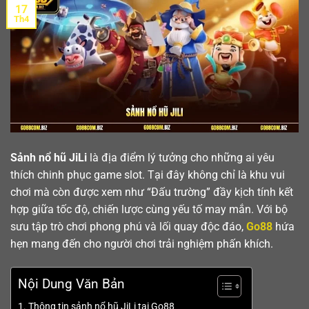
17
Th4
Sảnh nổ hũ JiLi
là địa điểm lý tưởng cho những ai yêu
thích chinh phục game slot. Tại đây không chỉ là khu vui
chơi mà còn được xem như “Đấu trường” đầy kịch tính kết
hợp giữa tốc độ, chiến lược cùng yếu tố may mắn. Với bộ
sưu tập trò chơi phong phú và lối quay độc đáo,
Go88
hứa
hẹn mang đến cho người chơi trải nghiệm phấn khích.
Nội Dung Văn Bản
Thông tin sảnh nổ hũ JiLi tại Go88