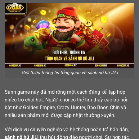
Giới thiệu thông tin tổng quan về sảnh nổ hũ JiLi
Sảnh game này đã mở rộng một cách đáng kể, tập hợp
nhiều trò chơi hot. Người chơi có thể tìm thấy các trò nổi
bật như Golden Empire, Crazy Hunter, Bao Boon Chin và
nhiều sản phẩm mới được cập nhật thường xuyên.
Với dịch vụ chuyên nghiệp và hệ thống hoàn trả hấp dẫn,
sảnh nổ hũ JiLi
thu hút đông đảo người chơi. Sự hợp tác