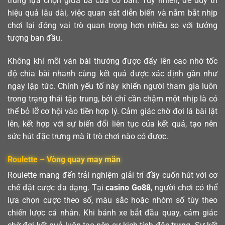
trung lựa chọn giữa ba cửa cơ bản. Tuy nhiên, để duy trì
hiệu quả lâu dài, việc quan sát diễn biến và nắm bắt nhịp
chơi lại đóng vai trò quan trọng hơn nhiều so với tưởng
tượng ban đầu.
Không khí mỗi ván bài thường được đẩy lên cao nhờ tốc
độ chia bài nhanh cùng kết quả được xác định gần như
ngay lập tức. Chính yếu tố này khiến người tham gia luôn
trong trạng thái tập trung, bởi chỉ cần chậm một nhịp là có
thể bỏ lỡ cơ hội vào tiền hợp lý. Cảm giác chờ đợi lá bài lật
lên, kết hợp với sự biến đổi liên tục của kết quả, tạo nên
sức hút đặc trưng mà ít trò chơi nào có được.
Roulette – Vòng quay may mắn
Roulette mang đến trải nghiệm giải trí đầy cuốn hút với cơ
chế đặt cược đa dạng. Tại
casino Go88
, người chơi có thể
lựa chọn cược theo số, màu sắc hoặc nhóm số tùy theo
chiến lược cá nhân. Khi bánh xe bắt đầu quay, cảm giác