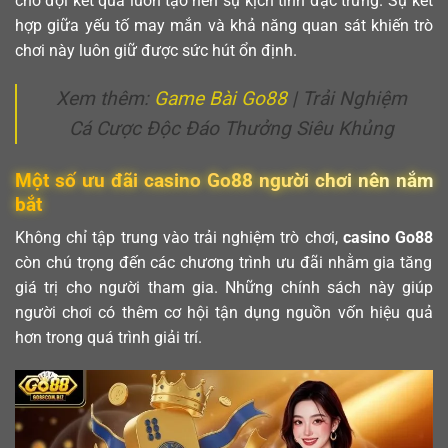
chờ đợi kết quả luôn tạo nên sự kịch tính đặc trưng. Sự kết
hợp giữa yếu tố may mắn và khả năng quan sát khiến trò
chơi này luôn giữ được sức hút ổn định.
Xem thêm:
Game Bài Go88
| Trải Nghiệm
Cá Cược Độc Đáo Thưởng Siêu Khủng
Một số ưu đãi casino Go88 người chơi nên nắm
bắt
Không chỉ tập trung vào trải nghiệm trò chơi,
casino Go88
còn chú trọng đến các chương trình ưu đãi nhằm gia tăng
giá trị cho người tham gia. Những chính sách này giúp
người chơi có thêm cơ hội tận dụng nguồn vốn hiệu quả
hơn trong quá trình giải trí.