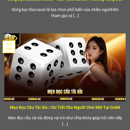
Sòng bạc Baccarat là lựa chọn phổ biến của nhiều người khi
tham gia cá [...]
17
Th4
Mẹo Đọc Cầu Tài Xỉu | Chi Tiết Cho Người Chơi Mới Tại Go88
Mẹo đọc cầu tài xỉu đóng vai trò như chìa khóa giúp hội viên tiếp
[...]