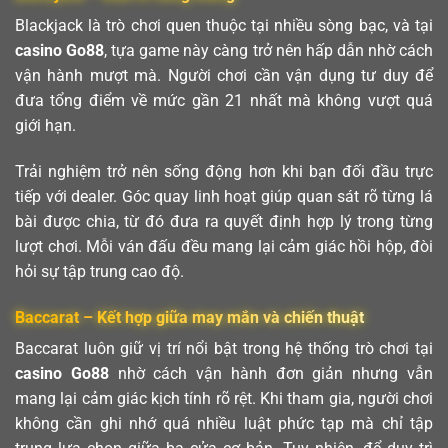
Blackjack là trò chơi quen thuộc tại nhiều sòng bạc, và tại
casino Go88
, tựa game này càng trở nên hấp dẫn nhờ cách
vận hành mượt mà. Người chơi cần vận dụng tư duy để
đưa tổng điểm về mức gần 21 nhất mà không vượt quá
giới hạn.
Trải nghiệm trở nên sống động hơn khi bạn đối đầu trực
tiếp với dealer. Góc quay linh hoạt giúp quan sát rõ từng lá
bài được chia, từ đó đưa ra quyết định hợp lý trong từng
lượt chơi. Mỗi ván đấu đều mang lại cảm giác hồi hộp, đòi
hỏi sự tập trung cao độ.
Baccarat – Kết hợp giữa may mắn và chiến thuật
Baccarat luôn giữ vị trí nổi bật trong hệ thống trò chơi tại
casino Go88
nhờ cách vận hành đơn giản nhưng vẫn
mang lại cảm giác kịch tính rõ rệt. Khi tham gia, người chơi
không cần ghi nhớ quá nhiều luật phức tạp mà chỉ tập