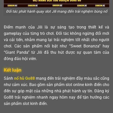
Đối tác phát hành quay slot Jili mang đến trải nghiệm bùng nổ
Điểm mạnh của Jili là sự sáng tạo trong thiết kế và
gameplay của từng trò chơi. Đối tác không ngừng đổi mới
và cải tiến, nhằm mang lại trải nghiệm tốt nhất cho người
chơi. Các sản phẩm nổi bật như “Sweet Bonanza” hay
“Giant Panda” từ Jili đã thu hút được sự quan tâm của
đông đảo hội viên.
Kết luận
Sảnh
nổ hũ Go88
mang đến trải nghiệm đầy màu sắc cũng
như cảm xúc. Bao gồm sản phẩm slot online kinh điển cho
đến sự góp mặt của những nhà phát hành uy tín. Đăng ký
Go88 trải nghiệm nhanh ngay hôm nay để tận hưởng các
sản phẩm slot kinh điển.