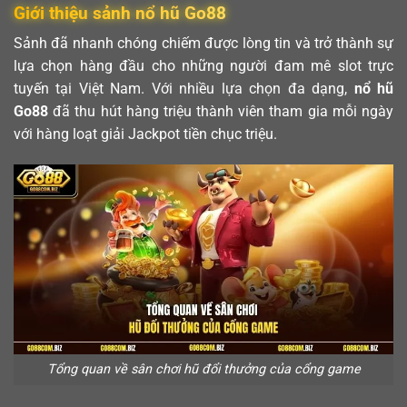
Giới thiệu sảnh nổ hũ Go88
Sảnh đã nhanh chóng chiếm được lòng tin và trở thành sự
lựa chọn hàng đầu cho những người đam mê slot trực
tuyến tại Việt Nam. Với nhiều lựa chọn đa dạng,
nổ hũ
Go88
đã thu hút hàng triệu thành viên tham gia mỗi ngày
với hàng loạt giải Jackpot tiền chục triệu.
Tổng quan về sân chơi hũ đổi thưởng của cổng game