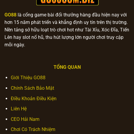
GO88
là cổng game bài đổi thưởng hàng đầu hiện nay với
hơn 15 năm phát triển và khẳng định uy tín trên thị trường.
Nền tảng sở hữu loạt trò chơi hot như Tài Xỉu, Xóc Đĩa, Tiến
Lên hay slot nổ hũ, thu hút lượng lớn người chơi truy cập
mỗi ngày.
TỔNG QUAN
Giới Thiệu GO88
Chính Sách Bảo Mật
Điều Khoản Điều Kiện
Liên Hệ
CEO Hải Nam
Chơi Có Trách Nhiệm