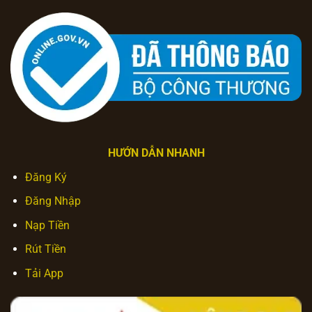
HƯỚN DẪN NHANH
Đăng Ký
Đăng Nhập
Nạp Tiền
Rút Tiền
Tải App