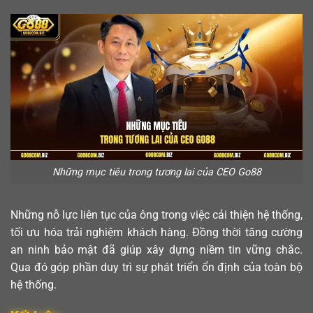
Những mục tiêu trong tương lai của CEO Go88
Những nỗ lực liên tục của ông trong việc cải thiện hệ thống,
tối ưu hóa trải nghiệm khách hàng. Đồng thời tăng cường
an ninh bảo mật đã giúp xây dựng niềm tin vững chắc.
Qua đó góp phần duy trì sự phát triển ổn định của toàn bộ
hệ thống.