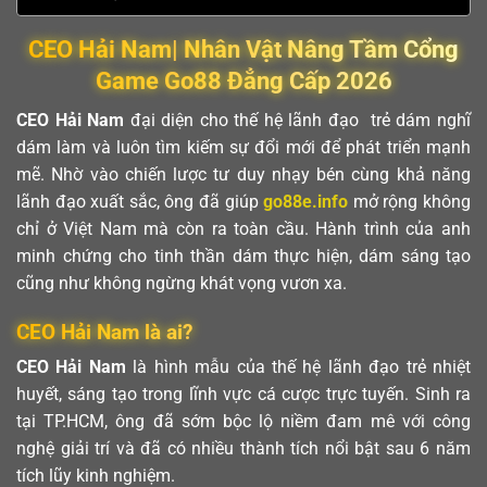
CEO Hải Nam| Nhân Vật Nâng Tầm Cổng
Game Go88 Đẳng Cấp 2026
CEO Hải Nam
đại diện cho thế hệ lãnh đạo trẻ dám nghĩ
dám làm và luôn tìm kiếm sự đổi mới để phát triển mạnh
mẽ. Nhờ vào chiến lược tư duy nhạy bén cùng khả năng
lãnh đạo xuất sắc, ông đã giúp
go88e.info
mở rộng không
chỉ ở Việt Nam mà còn ra toàn cầu. Hành trình của anh
minh chứng cho tinh thần dám thực hiện, dám sáng tạo
cũng như không ngừng khát vọng vươn xa.
CEO Hải Nam là ai?
CEO Hải Nam
là hình mẫu của thế hệ lãnh đạo trẻ nhiệt
huyết, sáng tạo trong lĩnh vực cá cược trực tuyến. Sinh ra
tại TP.HCM, ông đã sớm bộc lộ niềm đam mê với công
nghệ giải trí và đã có nhiều thành tích nổi bật sau 6 năm
tích lũy kinh nghiệm.