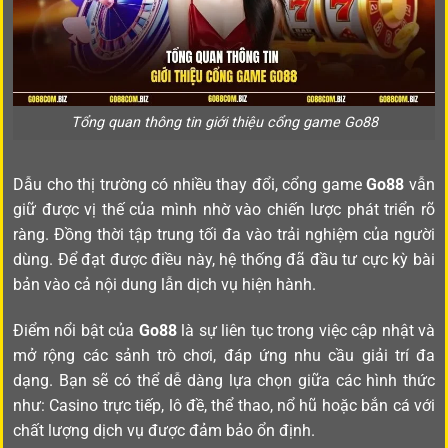
Tổng quan thông tin giới thiệu cổng game Go88
Dẫu cho thị trường có nhiều thay đổi, cổng game
Go88
vẫn
giữ được vị thế của mình nhờ vào chiến lược phát triển rõ
ràng. Đồng thời tập trung tối đa vào trải nghiệm của người
dùng. Để đạt được điều này, hệ thống đã đầu tư cực kỳ bài
bản vào cả nội dung lẫn dịch vụ hiện hành.
Điểm nổi bật của
Go88
là sự liên tục trong việc cập nhật và
mở rộng các sảnh trò chơi, đáp ứng nhu cầu giải trí đa
dạng. Bạn sẽ có thể dễ dàng lựa chọn giữa các hình thức
như: Casino trực tiếp, lô đề, thể thao, nổ hũ hoặc bắn cá với
chất lượng dịch vụ được đảm bảo ổn định.