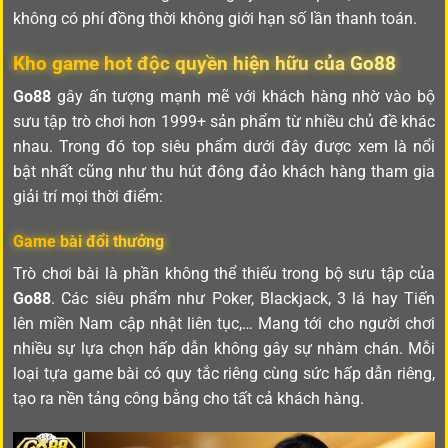
không có phí đồng thời không giới hạn số lần thanh toán.
Kho game hot độc quyền hiện hữu của Go88
Go88
gây ấn tượng mạnh mẽ với khách hàng nhờ vào bộ
sưu tập trò chơi hơn 1999+ sản phẩm từ nhiều chủ đề khác
nhau. Trong đó top siêu phẩm dưới đây được xem là nổi
bật nhất cũng như thu hút đông đảo khách hàng tham gia
giải trí mọi thời điểm:
Game bài đổi thưởng
Trò chơi bài là phần không thể thiếu trong bộ sưu tập của
Go88
. Các siêu phẩm như Poker, Blackjack, 3 lá hay Tiến
lên miền Nam cập nhật liên tục,… Mang tới cho người chơi
nhiều sự lựa chọn hấp dẫn không gây sự nhàm chán. Mỗi
loại tựa game bài có quy tắc riêng cùng sức hấp dẫn riêng,
tạo ra nền tảng công bằng cho tất cả khách hàng.