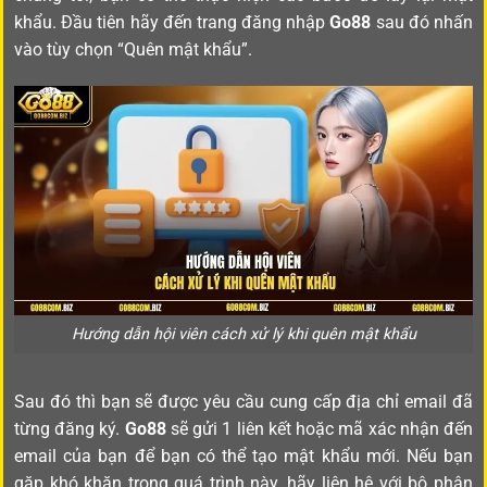
khẩu. Đầu tiên hãy đến trang đăng nhập
Go88
sau đó nhấn
vào tùy chọn “Quên mật khẩu”.
Hướng dẫn hội viên cách xử lý khi quên mật khẩu
Sau đó thì bạn sẽ được yêu cầu cung cấp địa chỉ email đã
từng đăng ký.
Go88
sẽ gửi 1 liên kết hoặc mã xác nhận đến
email của bạn để bạn có thể tạo mật khẩu mới. Nếu bạn
gặp khó khăn trong quá trình này, hãy liên hệ với bộ phận