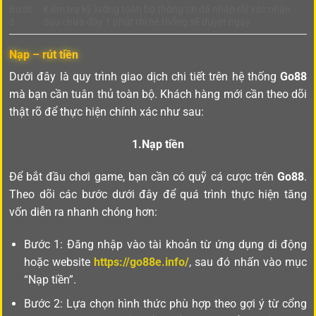
Bước
Kiểm tra kỹ lưỡng toàn bộ thông tin đã nhập rồi xác nhận.
3
Sau chưa đầy 1 phút thì hệ thống sẽ duyệt ngay.
Nạp – rút tiền
Dưới đây là quy trình giao dịch chi tiết trên hệ thống
Go88
mà bạn cần tuân thủ toàn bộ. Khách hàng mới cần theo dõi
thật rõ để thực hiện chính xác như sau:
1.Nạp tiền
Để bắt đầu chơi game, bạn cần có quỹ cá cược trên
Go88
.
Theo dõi các bước dưới đây để quá trình thực hiện tăng
vốn diễn ra nhanh chóng hơn:
Bước 1: Đăng nhập vào tài khoản từ ứng dụng di động
hoặc website
https://go88e.info/
, sau đó nhấn vào mục
“Nạp tiền”.
Bước 2: Lựa chọn hình thức phù hợp theo gợi ý từ cổng