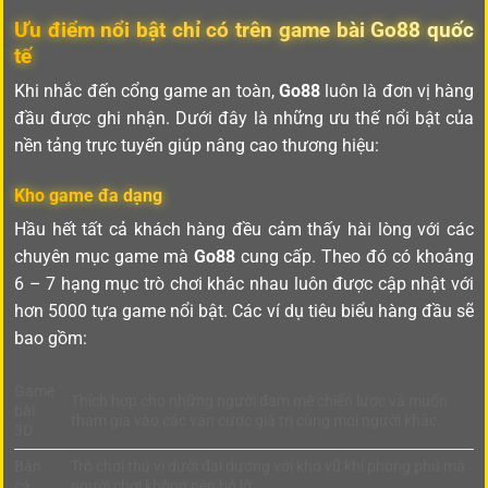
Ưu điểm nổi bật chỉ có trên game bài Go88 quốc
tế
Khi nhắc đến cổng game an toàn,
Go88
luôn là đơn vị hàng
đầu được ghi nhận. Dưới đây là những ưu thế nổi bật của
nền tảng trực tuyến giúp nâng cao thương hiệu:
Kho game đa dạng
Hầu hết tất cả khách hàng đều cảm thấy hài lòng với các
chuyên mục game mà
Go88
cung cấp. Theo đó có khoảng
6 – 7 hạng mục trò chơi khác nhau luôn được cập nhật với
hơn 5000 tựa game nổi bật. Các ví dụ tiêu biểu hàng đầu sẽ
bao gồm:
Game
Thích hợp cho những người đam mê chiến lược và muốn
bài
tham gia vào các ván cược giá trị cùng mọi người khác.
3D
Bắn
Trò chơi thú vị dưới đại dương với kho vũ khí phong phú mà
cá
người chơi không nên bỏ lỡ.