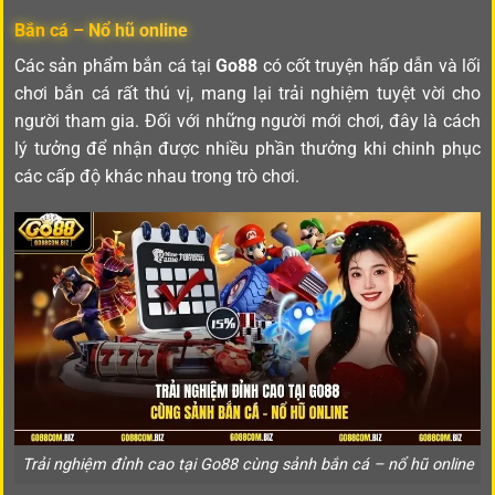
Bắn cá – Nổ hũ online
Các sản phẩm bắn cá tại
Go88
có cốt truyện hấp dẫn và lối
chơi bắn cá rất thú vị, mang lại trải nghiệm tuyệt vời cho
người tham gia. Đối với những người mới chơi, đây là cách
lý tưởng để nhận được nhiều phần thưởng khi chinh phục
các cấp độ khác nhau trong trò chơi.
Trải nghiệm đỉnh cao tại Go88 cùng sảnh bắn cá – nổ hũ online