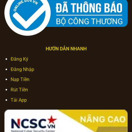
HƯỚN DẪN NHANH
Đăng Ký
Đăng Nhập
Nạp Tiền
Rút Tiền
Tải App