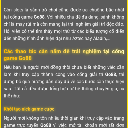
Còn slots là sảnh trò chơi cũng được ưa chuộng bậc nhất
tại cổng game
Go88
. Với nhiều chủ đề đa dạng, sảnh không
chỉ là may rủi mà còn mang lại trải nghiệm giải trí độc đáo.
Hội viên có thể tìm thấy mọi thứ từ các biểu tượng cổ điển
đến những hình ảnh hiện đại như Aztec hay Aladin,…
Các thao tác cần nắm để trải nghiệm tại cổng
game Go88
Nếu bạn là người mới đồng thời chưa biết những việc cần
làm khi truy cập thành công vào cổng giải trí
Go88
, thì
đừng bỏ qua hướng dẫn đầy đủ về các bước cần thực hiện
sau. Tất cả đều được tổng hợp từ hệ thống chuyên gia, cụ
thể như:
Khởi tạo nick game cược
Người mới không tốn nhiều thời gian khi truy cập vào trang
game trực tuyến
Go88
vì việc mở tài khoản mới rất đơn