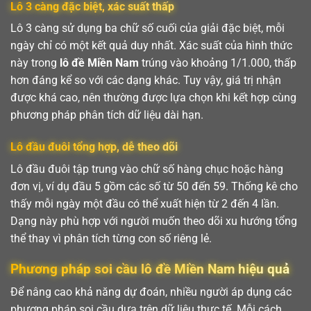
Lô 3 càng đặc biệt, xác suất thấp
Lô 3 càng sử dụng ba chữ số cuối của giải đặc biệt, mỗi
ngày chỉ có một kết quả duy nhất. Xác suất của hình thức
này trong
lô đề Miền Nam
trúng vào khoảng 1/1.000, thấp
hơn đáng kể so với các dạng khác. Tuy vậy, giá trị nhận
được khá cao, nên thường được lựa chọn khi kết hợp cùng
phương pháp phân tích dữ liệu dài hạn.
Lô đầu đuôi tổng hợp, dễ theo dõi
Lô đầu đuôi tập trung vào chữ số hàng chục hoặc hàng
đơn vị, ví dụ đầu 5 gồm các số từ 50 đến 59. Thống kê cho
thấy mỗi ngày một đầu có thể xuất hiện từ 2 đến 4 lần.
Dạng này phù hợp với người muốn theo dõi xu hướng tổng
thể thay vì phân tích từng con số riêng lẻ.
Phương pháp soi cầu lô đề Miền Nam hiệu quả
Để nâng cao khả năng dự đoán, nhiều người áp dụng các
phương pháp soi cầu dựa trên dữ liệu thực tế. Mỗi cách