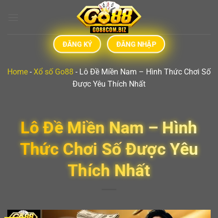
Bỏ
qua
nội
dung
ĐĂNG NHẬP
ĐĂNG KÝ
Home
-
Xổ số Go88
-
Lô Đề Miền Nam – Hình Thức Chơi Số
Được Yêu Thích Nhất
Lô Đề Miền Nam – Hình
Thức Chơi Số Được Yêu
Thích Nhất