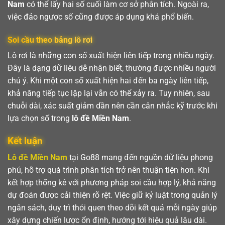
Nam
có thể lấy hai số cuối làm cơ sở phân tích. Ngoài ra,
việc đảo ngược số cũng được áp dụng khá phổ biến.
Soi cầu theo bảng lô rơi
Lô rơi là những con số xuất hiện liên tiếp trong nhiều ngày.
Đây là dạng dữ liệu dễ nhận biết, thường được nhiều người
chú ý. Khi một con số xuất hiện hai đến ba ngày liên tiếp,
khả năng tiếp tục lặp lại vẫn có thể xảy ra. Tuy nhiên, sau
chuỗi dài, xác suất giảm dần nên cần cân nhắc kỹ trước khi
lựa chọn số trong
lô đề Miền Nam
.
Kết luận
Lô đề Miền Nam
tại Go88 mang đến nguồn dữ liệu phong
phú, hỗ trợ quá trình phân tích trở nên thuận tiện hơn. Khi
kết hợp thống kê với phương pháp soi cầu hợp lý, khả năng
dự đoán được cải thiện rõ rệt. Việc giữ kỷ luật trong quản lý
ngân sách, duy trì thói quen theo dõi kết quả mỗi ngày giúp
xây dựng chiến lược ổn định, hướng tới hiệu quả lâu dài.