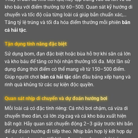
kho báu với điểm thưởng từ 60–500. Quan sát kỹ hướng di
chuyển và tốc độ của từng loài cá giúp bắn chuẩn xác,…
Tăng tỷ lệ trúng và tối đa hóa điểm thưởng mỗi phiên
bắn
cá hải tặc
.
Tận dụng tính năng đặc biệt
Sử dụng bom, đạn đặc biệt hoặc bùa hỗ trợ khi săn cá lớn
và kho báu để tăng cơ hội nhận thưởng tối đa. Một lần sử
dụng đúng thời điểm có thể mang về từ 150–500 điểm.
Giúp người chơi
bắn cá hải tặc
dẫn đầu bảng xếp hạng và
rinh quà khủng từ các sự kiện độc quyền.
Quan sát nhịp di chuyển và dự đoán hướng bơi
Mỗi loài cá có đặc tính riêng: Cá nhỏ bơi chậm, cá vừa di
chuyển theo đàn, cá lớn zig-zag và cá kho báu xuất hiện
bất ngờ. Hãy quan sát chuyển động 2–3 giây trước khi bắn
để dự đoán hướng đi tiếp theo. Nhịp bắn hợp lý kết hợp dự