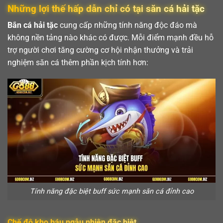
Những lợi thế hấp dẫn chỉ có tại săn cá hải tặc
Bắn cá hải tặc
cung cấp những tính năng độc đáo mà
không nền tảng nào khác có được. Mỗi điểm mạnh đều hỗ
trợ người chơi tăng cường cơ hội nhận thưởng và trải
nghiệm săn cá thêm phần kịch tính hơn:
Tính năng đặc biệt buff sức mạnh săn cá đỉnh cao
Chế độ kho báu ngẫu nhiên đặc biệt