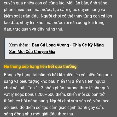
xuyên qua nhiều con cá cùng lúc. Mỗi lần bắn, ánh sáng
phản chiếu trên mặt nước, tạo cảm giác quyền năng và
kiểm soát trận đấu. Người chơi có thể thấy từng con cá lớn
lảo đảo, nhảy lên khỏi mặt nước rồi rơi xuống khi trúng
đạn, trực quan và đầy hứng thú.
Xem thêm:
Bắn Cá Long Vương - Chia Sẻ Kỹ Năng
Săn Mồi Của Chuyên Gia
Hệ thống xếp hạng liên kết quà thưởng
Bảng xếp hạng tại
bắn cá hải tặc
hiện lên với hiệu ứng ánh
sáng và biểu tượng kho báu, hiển thị điểm và tên người
chơi nổi bật. Top 1–3 nhận phần thưởng thực tế như quà
vật lý hoặc bonus 200–500 điểm, khiến mỗi cú bắn trở
thành cơ hội nâng hạng. Người chơi vừa săn cá, vừa theo
dõi biểu đồ điểm số, tạo cảm giác cạnh tranh gay cấn,
sống động như một giải đấu thực thụ.